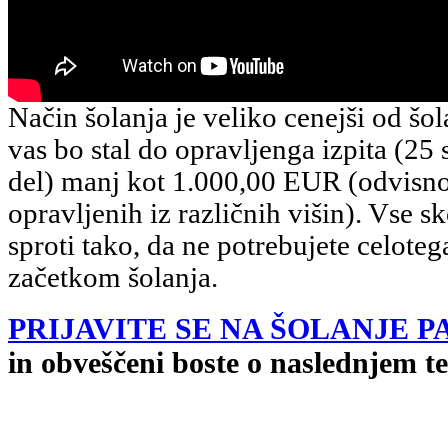
Način šolanja je veliko cenejši od šo
vas bo stal do opravljenga izpita (25 
del) manj kot 1.000,00 EUR (odvisno
opravljenih iz različnih višin). Vse s
sproti tako, da ne potrebujete celot
začetkom šolanja.
PRIJAVITE SE NA ŠOLANJE 
in obveščeni boste o naslednjem t