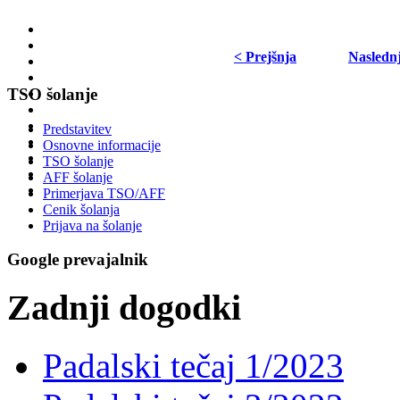
< Prejšnja
Nasledn
TSO šolanje
Predstavitev
Osnovne informacije
TSO šolanje
AFF šolanje
Primerjava TSO/AFF
Cenik šolanja
Prijava na šolanje
Google prevajalnik
Zadnji dogodki
Padalski tečaj 1/2023