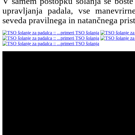
V samem postopku šolanja se boste 
upravljanja padala, vse manevrirn
seveda pravilnega in natančnega prist