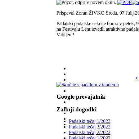
Prispeval Zoran ŽIVKO
Sreda, 07 Julij 
Padalski padalske sekcije bomo v petek, 9
na Festivalu Lent izvedli atraktivne padal
Vabljeni!
<
Google prevajalnik
Zadnji dogodki
Padalski tečaj 1/2023
Padalski tečaj 3/2022
Padalski tečaj 2/2022
Padalski tečaj 1/2022