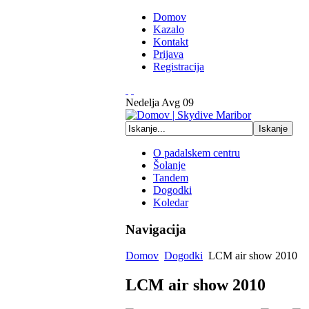
Domov
Kazalo
Kontakt
Prijava
Registracija
Nedelja
Avg
09
O padalskem centru
Šolanje
Tandem
Dogodki
Koledar
Navigacija
Domov
Dogodki
LCM air show 2010
LCM air show 2010