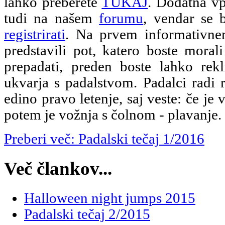
lahko preberete
TUKAJ
. Dodatna vp
tudi na našem
forumu
, vendar se 
registrirati
. Na prvem informativn
predstavili pot, katero boste morali
prepadati, preden boste lahko rekl
ukvarja s padalstvom. Padalci radi 
edino pravo letenje, saj veste: če je 
potem je vožnja s čolnom - plavanje.
Preberi več: Padalski tečaj 1/2016
Več člankov...
Halloween night jumps 2015
Padalski tečaj 2/2015