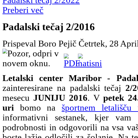
Padalski tečaj 2/2022
Preberi več
Padalski tečaj 2/2016
Prispeval Boro Pejič
Četrtek, 28 Apr
Letalski center Maribor - Padal
zainteresirane na padalski tečaj
2/
mesecu
JUNIJU 2016
. V
petek 24
uri
bomo na
športnem letališču
informativni sestanek, kjer vam
podrobnosti in odgovorili na vsa vaš
boste lažje odločili za šolanje. Na te