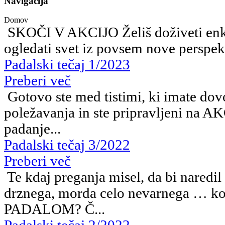
Navigacija
Domov
SKOČI V AKCIJO Želiš doživeti enkr
ogledati svet iz povsem nove perspekt
Padalski tečaj 1/2023
Preberi več
Gotovo ste med tistimi, ki imate dov
poležavanja in ste pripravljeni na A
padanje...
Padalski tečaj 3/2022
Preberi več
Te kdaj preganja misel, da bi naredi
drznega, morda celo nevarnega … k
PADALOM? Č...