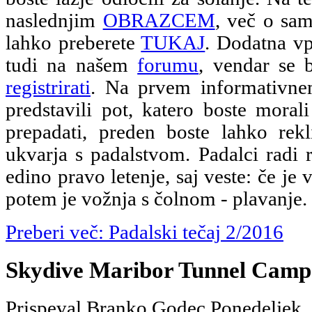
naslednjim
OBRAZCEM
, več o sam
lahko preberete
TUKAJ
. Dodatna vp
tudi na našem
forumu
, vendar se 
registrirati
. Na prvem informativn
predstavili pot, katero boste morali
prepadati, preden boste lahko rekl
ukvarja s padalstvom. Padalci radi 
edino pravo letenje, saj veste: če je 
potem je vožnja s čolnom - plavanje.
Preberi več: Padalski tečaj 2/2016
Skydive Maribor Tunnel Camp
Prispeval Branko Godec
Ponedeljek,