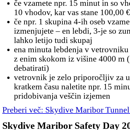
če vzamete npr. 15 minut in so vho
10 vhodov, kar vas stane 100,00 
če npr. 1 skupina 4-ih oseb vzam
izmenjujete – en lebdi, 3-je so zun
lahko letijo tudi skupaj
ena minuta lebdenja v vetrovniku 
z enim skokom iz višine 4000 m (
debatirati)
vetrovnik je zelo priporočljiv za 
kratkem času naletite npr. 15 min
pridobivanja veščin izjemen
Preberi več: Skydive Maribor Tunne
Skydive Maribor Safety Day 2