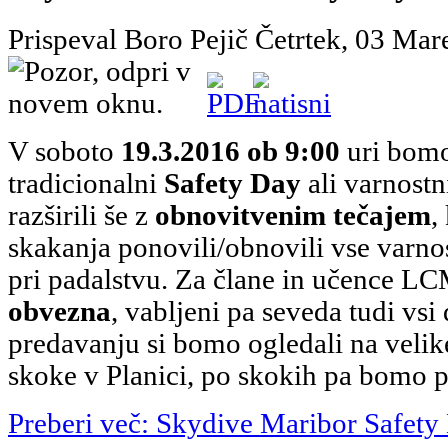
Prispeval Boro Pejič
Četrtek, 03 Mar
V soboto
19.3.2016 ob 9:00
uri bomo
tradicionalni
Safety Day
ali varnostn
razširili še z
obnovitvenim tečajem
,
skakanja ponovili/obnovili vse varno
pri padalstvu. Za člane in učence L
obvezna
, vabljeni pa seveda tudi vsi
predavanju si bomo ogledali na veli
skoke v Planici, po skokih pa bomo pr
Preberi več: Skydive Maribor Safet