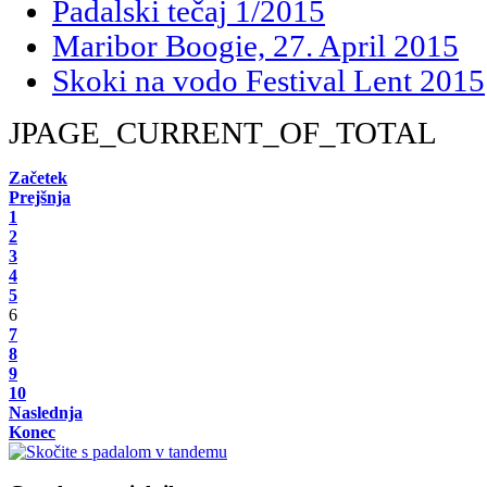
Padalski tečaj 1/2015
Maribor Boogie, 27. April 2015
Skoki na vodo Festival Lent 2015
JPAGE_CURRENT_OF_TOTAL
Začetek
Prejšnja
1
2
3
4
5
6
7
8
9
10
Naslednja
Konec