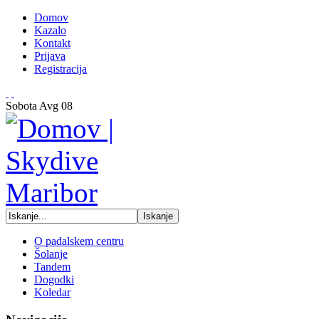
Domov
Kazalo
Kontakt
Prijava
Registracija
Sobota
Avg
08
O padalskem centru
Šolanje
Tandem
Dogodki
Koledar