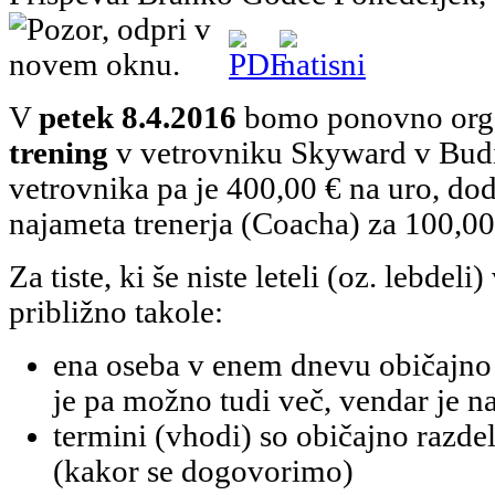
V
petek 8.4.2016
bomo ponovno orga
trening
v vetrovniku Skyward v Bud
vetrovnika pa je 400,00 € na uro, dod
najameta trenerja (Coacha) za 100,00
Za tiste, ki še niste leteli (oz. lebdel
približno takole:
ena oseba v enem dnevu običajno 
je pa možno tudi več, vendar je 
termini (vhodi) so običajno razdel
(kakor se dogovorimo)