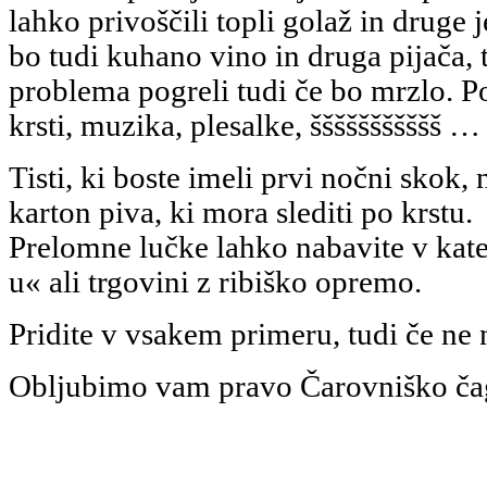
lahko privoščili topli golaž in druge j
bo tudi kuhano vino in druga pijača, 
problema pogreli tudi če bo mrzlo. P
krsti, muzika, plesalke, ššššššššššš …
Tisti, ki boste imeli prvi nočni skok, 
karton piva, ki mora slediti po krstu.
Prelomne lučke lahko nabavite v ka
u« ali trgovini z ribiško opremo.
Pridite v vsakem primeru, tudi če ne 
Obljubimo vam pravo Čarovniško ča