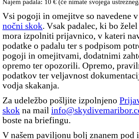
Najem padala: 10 € (če nimate svojega ustrezneg
Vsi pogoji in omejitve so navedene 
nočni skok
. Vsak padalec, ki bo želel
mora izpolniti prijavnico, v kateri n
podatke o padalu ter s podpisom potrd
pogoji in omejitvami, dodatnimi zah
opremo ter opozorili. Opremo, pravi
podatkov ter veljavnost dokumentacij
vodja skakanja.
Za udeležbo pošljite izpolnjeno
Prija
skok
na mail
info@skydivemaribor.
boste na briefingu.
V našem paviljonu bolj znanem pod i