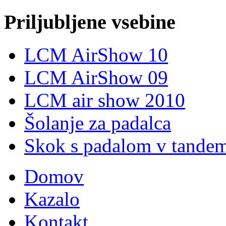
Priljubljene vsebine
LCM AirShow 10
LCM AirShow 09
LCM air show 2010
Šolanje za padalca
Skok s padalom v tande
Domov
Kazalo
Kontakt