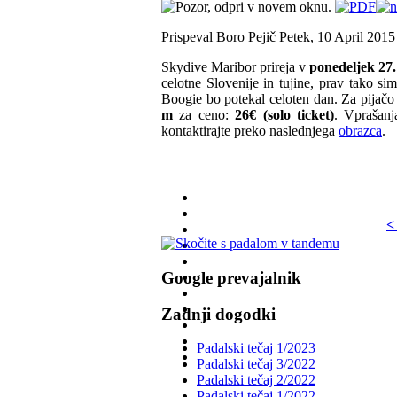
Prispeval Boro Pejič
Petek, 10 April 2015
Skydive Maribor prireja v
ponedeljek 27.
celotne Slovenije in tujine, prav tako si
Boogie bo potekal celoten dan. Za pijačo 
m
za ceno:
26€ (solo ticket)
. Vprašan
kontaktirajte preko naslednjega
obrazca
.
<
Google prevajalnik
Zadnji dogodki
Padalski tečaj 1/2023
Padalski tečaj 3/2022
Padalski tečaj 2/2022
Padalski tečaj 1/2022