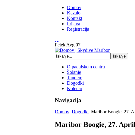
Domov
Kazalo
Kontakt
Prijava
Registracija
Petek
Avg
07
O padalskem centru
Šolanje
Tandem
Dogodki
Koledar
Navigacija
Domov
Dogodki
Maribor Boogie, 27. A
Maribor Boogie, 27. Apri