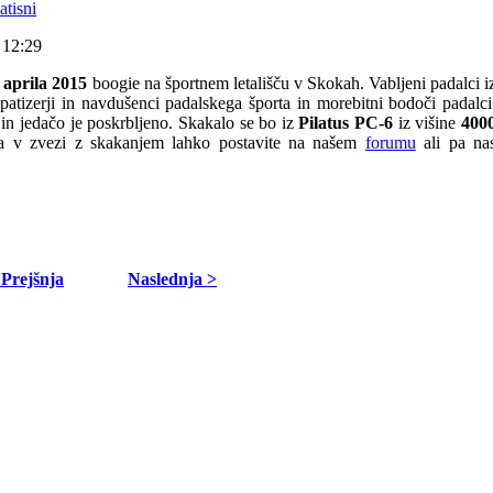
 12:29
 aprila 2015
boogie na športnem letališču v Skokah. Vabljeni padalci i
mpatizerji in navdušenci padalskega športa in morebitni bodoči padalci
in jedačo je poskrbljeno. Skakalo se bo iz
Pilatus PC-6
iz višine
400
ja v zvezi z skakanjem lahko postavite na našem
forumu
ali pa na
 Prejšnja
Naslednja >