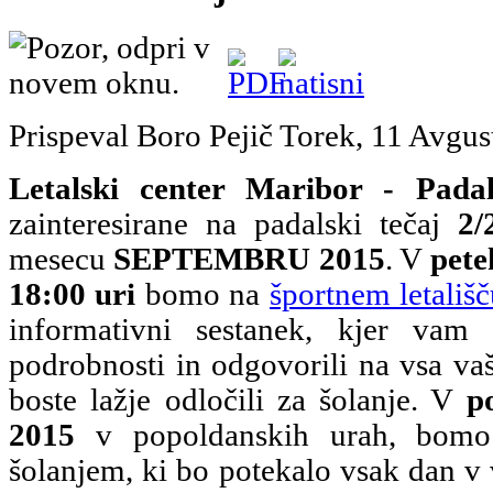
Prispeval Boro Pejič
Torek, 11 Avgus
Letalski center Maribor - Padal
zainteresirane na padalski tečaj
2/
mesecu
SEPTEMBRU 2015
. V
pete
18:00 uri
bomo na
športnem letališ
informativni sestanek, kjer vam
podrobnosti in odgovorili na vsa vaš
boste lažje odločili za šolanje. V
p
2015
v popoldanskih urah, bomo p
šolanjem, ki bo potekalo vsak dan v