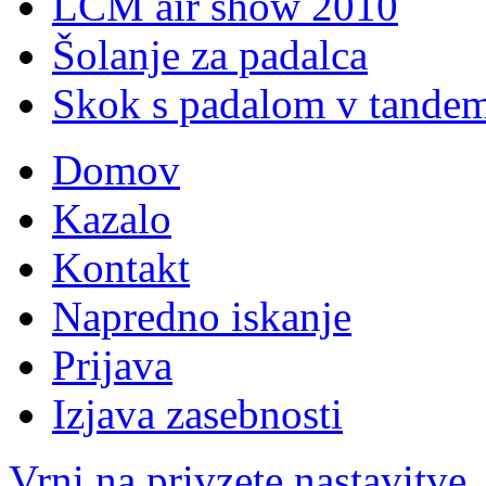
LCM air show 2010
Šolanje za padalca
Skok s padalom v tande
Domov
Kazalo
Kontakt
Napredno iskanje
Prijava
Izjava zasebnosti
Vrni na privzete nastavitve