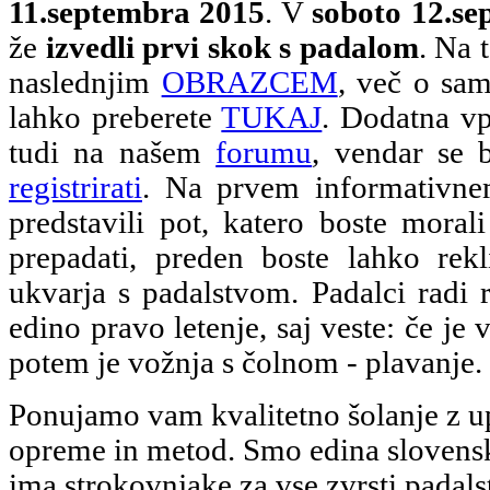
11.septembra 2015
. V
soboto 12.s
že
izvedli prvi skok s padalom
. Na 
naslednjim
OBRAZCEM
, več o sam
lahko preberete
TUKAJ
. Dodatna vp
tudi na našem
forumu
, vendar se 
registrirati
. Na prvem informativn
predstavili pot, katero boste morali
prepadati, preden boste lahko rekl
ukvarja s padalstvom. Padalci radi 
edino pravo letenje, saj veste: če je 
potem je vožnja s čolnom - plavanje.
Ponujamo vam kvalitetno šolanje z 
opreme in metod. Smo edina slovenska
ima strokovnjake za vse zvrsti padalst