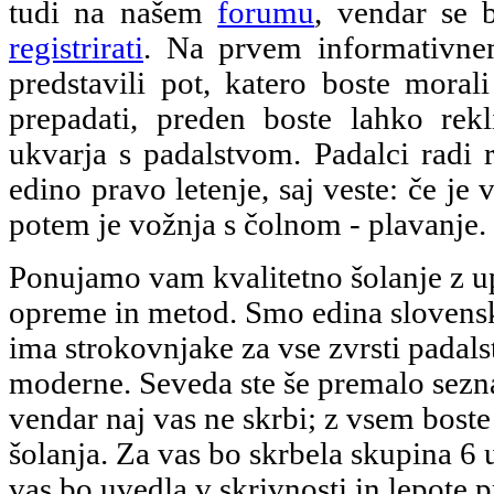
tudi na našem
forumu
, vendar se 
registrirati
. Na prvem informativn
predstavili pot, katero boste morali
prepadati, preden boste lahko rekl
ukvarja s padalstvom. Padalci radi 
edino pravo letenje, saj veste: če je 
potem je vožnja s čolnom - plavanje.
Ponujamo vam kvalitetno šolanje z 
opreme in metod. Smo edina slovenska
ima strokovnjake za vse zvrsti padalst
moderne. Seveda ste še premalo sezn
vendar naj vas ne skrbi; z vsem boste
šolanja. Za vas bo skrbela skupina 6 u
vas bo uvedla v skrivnosti in lepote 