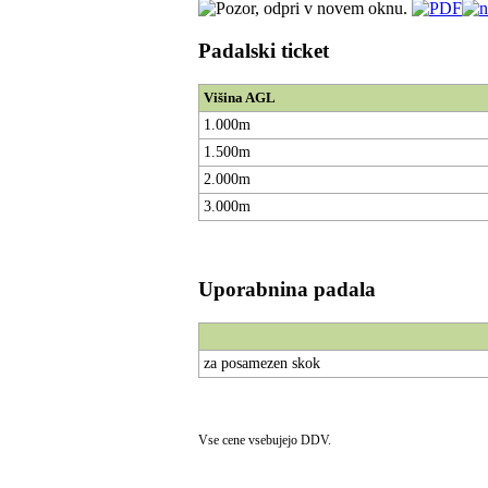
Padalski ticket
Višina AGL
1.000m
1.500m
2.000m
3.000m
Uporabnina padala
za posamezen skok
Vse cene vsebujejo DDV.