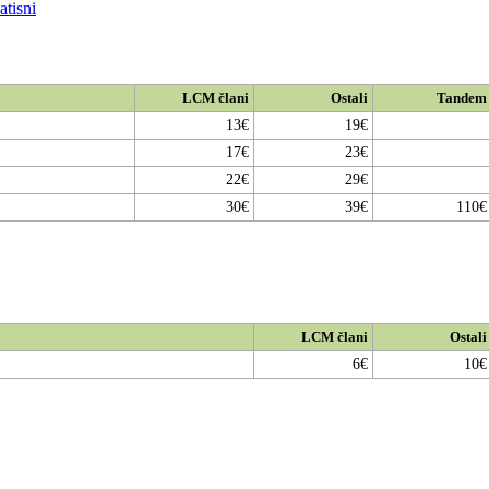
LCM člani
Ostali
Tandem
13€
19€
17€
23€
22€
29€
30€
39€
110€
LCM člani
Ostali
6€
10€