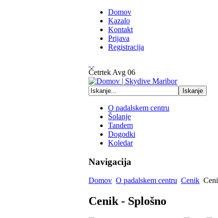
Domov
Kazalo
Kontakt
Prijava
Registracija
Četrtek
Avg
06
O padalskem centru
Šolanje
Tandem
Dogodki
Koledar
Navigacija
Domov
O padalskem centru
Cenik
Ceni
Cenik - Splošno