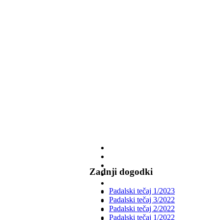
Zadnji dogodki
Padalski tečaj 1/2023
Padalski tečaj 3/2022
Padalski tečaj 2/2022
Padalski tečaj 1/2022