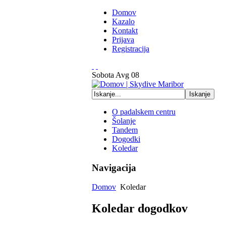
Domov
Kazalo
Kontakt
Prijava
Registracija
Sobota
Avg
08
O padalskem centru
Šolanje
Tandem
Dogodki
Koledar
Navigacija
Domov
Koledar
Koledar dogodkov