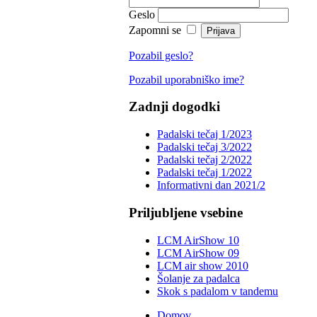
Geslo
Zapomni se
Pozabil geslo?
Pozabil uporabniško ime?
Zadnji dogodki
Padalski tečaj 1/2023
Padalski tečaj 3/2022
Padalski tečaj 2/2022
Padalski tečaj 1/2022
Informativni dan 2021/2
Priljubljene vsebine
LCM AirShow 10
LCM AirShow 09
LCM air show 2010
Šolanje za padalca
Skok s padalom v tandemu
Domov