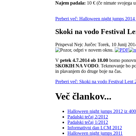
Najem padala:
10 € (če nimate svojega u
Preberi več: Halloween night jumps 2014
Skoki na vodo Festival Le
Prispeval Nejc Jurčec
Torek, 10 Junij 201
V
petek 4.7.2014 ob 18.00
bomo ponovno 
SKOKIH NA VODO
. Tekmovanje bo pot
in plavanjem do druge boje na čas.
Preberi več: Skoki na vodo Festival Lent
Več člankov...
Halloween night jumps 2012 iz 40
Padalski tečaj 2/2012
Padalski tečaj 1/2012
Informativni dan LCM 2012
Halloween night jumps 2011