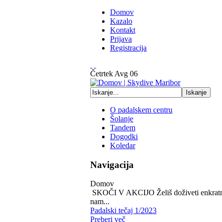
Domov
Kazalo
Kontakt
Prijava
Registracija
Četrtek
Avg
06
O padalskem centru
Šolanje
Tandem
Dogodki
Koledar
Navigacija
Domov
SKOČI V AKCIJO Želiš doživeti enkratno 
nam...
Padalski tečaj 1/2023
Preberi več