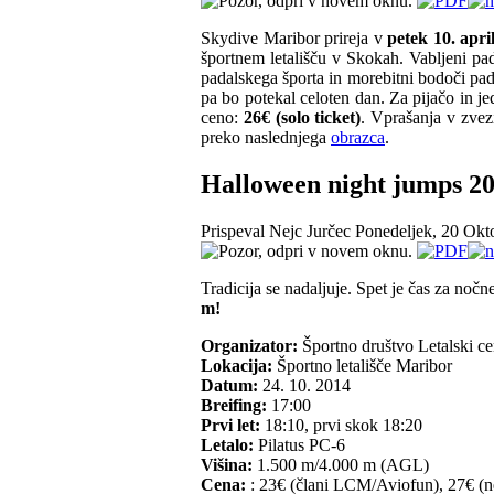
Skydive Maribor prireja v
petek 10. apr
športnem letališču v Skokah. Vabljeni pada
padalskega športa in morebitni bodoči pad
pa bo potekal celoten dan. Za pijačo in j
ceno:
26€ (solo ticket)
. Vprašanja v zve
preko naslednjega
obrazca
.
Halloween night jumps 2
Prispeval Nejc Jurčec
Ponedeljek, 20 Okt
Tradicija se nadaljuje. Spet je čas za noč
m!
Organizator:
Športno društvo Letalski ce
Lokacija:
Športno letališče Maribor
Datum:
24. 10. 2014
Breifing:
17:00
Prvi let:
18:10, prvi skok 18:20
Letalo:
Pilatus PC-6
Višina:
1.500 m/4.000 m (AGL)
Cena:
: 23€ (člani LCM/Aviofun), 27€ (n