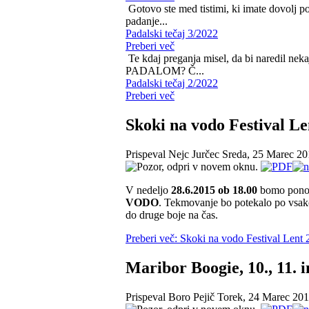
Gotovo ste med tistimi, ki imate dovolj p
padanje...
Padalski tečaj 3/2022
Preberi več
Te kdaj preganja misel, da bi naredil n
PADALOM? Č...
Padalski tečaj 2/2022
Preberi več
Skoki na vodo Festival Le
Prispeval Nejc Jurčec
Sreda, 25 Marec 20
V nedeljo
28.6.2015 ob 18.00
bomo ponov
VODO
. Tekmovanje bo potekalo po vsakol
do druge boje na čas.
Preberi več: Skoki na vodo Festival Lent
Maribor Boogie, 10., 11. i
Prispeval Boro Pejič
Torek, 24 Marec 201