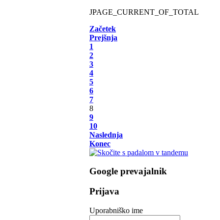
JPAGE_CURRENT_OF_TOTAL
Začetek
Prejšnja
1
2
3
4
5
6
7
8
9
10
Naslednja
Konec
Google prevajalnik
Prijava
Uporabniško ime