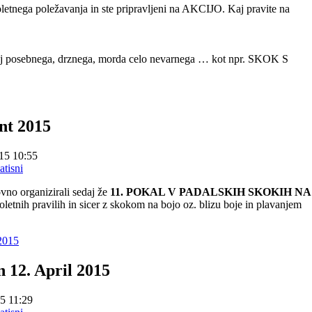
oletnega poležavanja in ste pripravljeni na AKCIJO. Kaj pravite na
ekaj posebnega, drznega, morda celo nevarnega … kot npr. SKOK S
nt 2015
15 10:55
no organizirali sedaj že
11. POKAL V PADALSKIH SKOKIH NA
etnih pravilih in sicer z skokom na bojo oz. blizu boje in plavanjem
 2015
n 12. April 2015
5 11:29