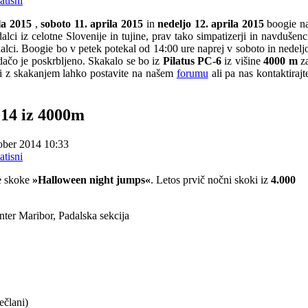
ila 2015
,
soboto 11. aprila 2015
in
nedeljo 12. aprila 2015
boogie n
lci iz celotne Slovenije in tujine, prav tako simpatizerji in navdušenc
alci. Boogie bo v petek potekal od 14:00 ure naprej v soboto in nedelj
edačo je poskrbljeno. Skakalo se bo iz
Pilatus PC-6
iz višine
4000 m
z
zi z skakanjem lahko postavite na našem
forumu
ali pa nas kontaktirajt
014 iz 4000m
ober 2014 10:33
ne skoke
»Halloween night jumps«
. Letos prvič nočni skoki iz
4.000
nter Maribor, Padalska sekcija
ečlani)