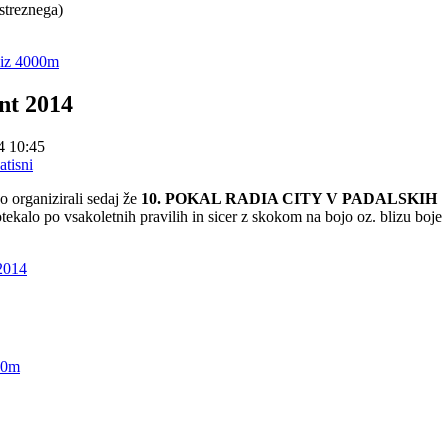
streznega)
 iz 4000m
nt 2014
4 10:45
organizirali sedaj že
10. POKAL RADIA CITY V PADALSKIH
ekalo po vsakoletnih pravilih in sicer z skokom na bojo oz. blizu boje
 2014
00m