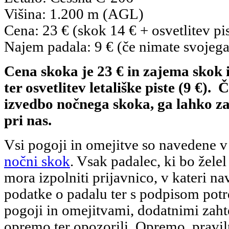
Višina: 1.200 m (AGL)
Cena: 23 € (skok 14 € + osvetlitev pis
Najem padala: 9 € (če nimate svojega
Cena skoka je 23 € in zajema skok i
ter osvetlitev letališke piste (9 €).
izvedbo nočnega skoka, ga lahko z
pri nas.
Vsi pogoji in omejitve so navedene 
nočni skok
. Vsak padalec, ki bo želel
mora izpolniti prijavnico, v kateri n
podatke o padalu ter s podpisom potrd
pogoji in omejitvami, dodatnimi zah
opremo ter opozorili. Opremo, pravi