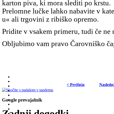
karton piva, ki mora slediti po krstu.
Prelomne lučke lahko nabavite v ka
u« ali trgovini z ribiško opremo.
Pridite v vsakem primeru, tudi če ne 
Obljubimo vam pravo Čarovniško ča
< Prejšnja
Nasledn
Google prevajalnik
Zadnji dogodki