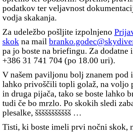
podatkov ter veljavnost dokumentacij
vodja skakanja.
Za udeležbo pošljite izpolnjeno
Prija
skok
na mail
branko.godec@skydive
pa jo boste na briefingu. Za dodatne 
+386 31 741 704 (po 18.00 uri).
V našem paviljonu bolj znanem pod i
lahko privoščili topli golaž, na voljo
in druga pijača, tako se boste lahko 
tudi če bo mrzlo. Po skokih sledi zab
plesalke, ššššššššššš …
Tisti, ki boste imeli prvi nočni skok, 