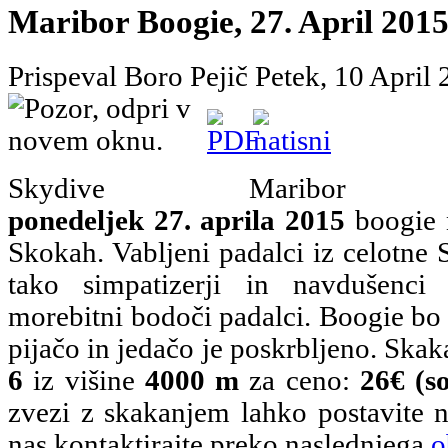
Maribor Boogie, 27. April 201
Prispeval Boro Pejič
Petek, 10 April
Skydive Maribor
ponedeljek 27. aprila 2015
boogie n
Skokah. Vabljeni padalci iz celotne S
tako simpatizerji in navdušenci
morebitni bodoči padalci. Boogie bo 
pijačo in jedačo je poskrbljeno. Skak
6
iz višine
4000 m
za ceno:
26€ (so
zvezi z skakanjem lahko postavite
nas kontaktirajte preko naslednjega
o