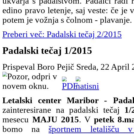
ukvarja s padalstvom. Padalci radi 
edino pravo letenje, saj veste: če je 
potem je vožnja s čolnom - plavanje.
Preberi več: Padalski tečaj 2/2015
Padalski tečaj 1/2015
Prispeval Boro Pejič
Sreda, 22 April
Letalski center Maribor - Padal
zainteresirane na padalski tečaj
1/
mesecu
MAJU 2015
. V
petek 8.m
bomo na
športnem letališču 