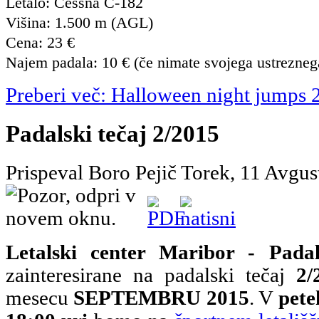
Letalo: Cessna C-182
Višina: 1.500 m (AGL)
Cena: 23 €
Najem padala: 10 € (če nimate svojega ustrezneg
Preberi več: Halloween night jumps 
Padalski tečaj 2/2015
Prispeval Boro Pejič
Torek, 11 Avgus
Letalski center Maribor - Padal
zainteresirane na padalski tečaj
2/
mesecu
SEPTEMBRU 2015
. V
pete