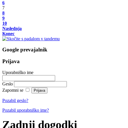
6
7
8
9
10
Naslednja
Konec
Google prevajalnik
Prijava
Uporabniško ime
Geslo
Zapomni se
Pozabil geslo?
Pozabil uporabniško ime?
Zadnji dogodki