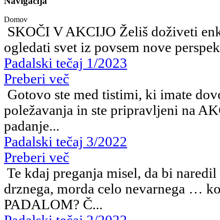
Navigacija
Domov
SKOČI V AKCIJO Želiš doživeti enkr
ogledati svet iz povsem nove perspekt
Padalski tečaj 1/2023
Preberi več
Gotovo ste med tistimi, ki imate dov
poležavanja in ste pripravljeni na A
padanje...
Padalski tečaj 3/2022
Preberi več
Te kdaj preganja misel, da bi naredi
drznega, morda celo nevarnega … k
PADALOM? Č...