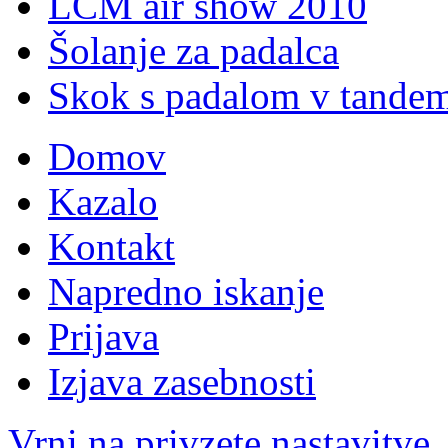
LCM air show 2010
Šolanje za padalca
Skok s padalom v tande
Domov
Kazalo
Kontakt
Napredno iskanje
Prijava
Izjava zasebnosti
Vrni na privzete nastavitve