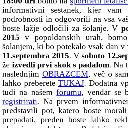
18:00 uri
bomo na
športnem letališ
informativni sestanek, kjer vam
podrobnosti in odgovorili na vsa vaš
boste lažje odločili za šolanje. V
p
2015
v popoldanskih urah, bomo p
šolanjem, ki bo potekalo vsak dan v
11.septembra 2015
. V
soboto 12.s
že
izvedli prvi skok s padalom
. Na 
naslednjim
OBRAZCEM
, več o sam
lahko preberete
TUKAJ
. Dodatna vp
tudi na našem
forumu
, vendar se 
registrirati
. Na prvem informativn
predstavili pot, katero boste morali
prepadati, preden boste lahko rekl