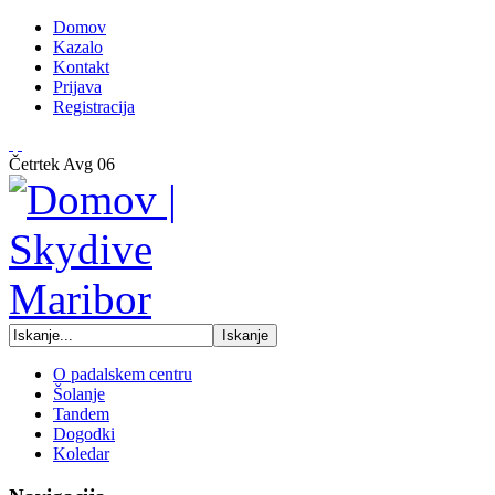
Domov
Kazalo
Kontakt
Prijava
Registracija
Četrtek
Avg
06
O padalskem centru
Šolanje
Tandem
Dogodki
Koledar