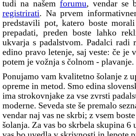
tudi na našem
forumu
, vendar se 
registrirati
. Na prvem informativn
predstavili pot, katero boste morali
prepadati, preden boste lahko rekl
ukvarja s padalstvom. Padalci radi 
edino pravo letenje, saj veste: če je 
potem je vožnja s čolnom - plavanje.
Ponujamo vam kvalitetno šolanje z 
opreme in metod. Smo edina slovenska
ima strokovnjake za vse zvrsti padalst
moderne. Seveda ste še premalo sezn
vendar naj vas ne skrbi; z vsem boste
šolanja. Za vas bo skrbela skupina 6 u
vas bo uvedla v skrivnosti in lepote 