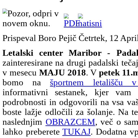
Prispeval Boro Pejič
Četrtek, 12 Apr
Letalski center Maribor - Padal
zainteresirane na drugi padalski teča
v mesecu
MAJU 2018
. V
petek 11.
bomo na
športnem letališču 
informativni sestanek, kjer vam
podrobnosti in odgovorili na vsa vaš
boste lažje odločili za šolanje. Na te
naslednjim
OBRAZCEM
, več o sam
lahko preberete
TUKAJ
. Dodatna vp