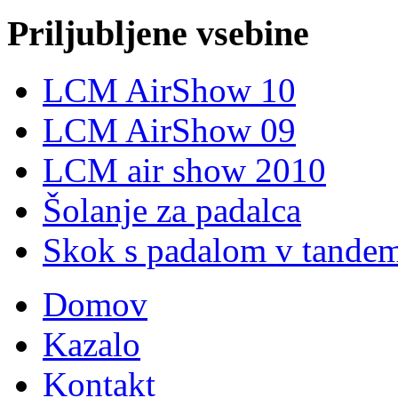
Priljubljene vsebine
LCM AirShow 10
LCM AirShow 09
LCM air show 2010
Šolanje za padalca
Skok s padalom v tande
Domov
Kazalo
Kontakt