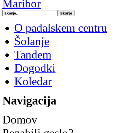
O padalskem centru
Šolanje
Tandem
Dogodki
Koledar
Navigacija
Domov
Pozabili geslo?