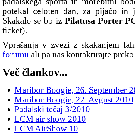
padalskega športa in morebitni bod
potekal celoten dan, za pijačo in 
Skakalo se bo iz
Pilatusa Porter P
ticket).
Vprašanja v zvezi z skakanjem lah
forumu
ali pa nas kontaktirajte prek
Več člankov...
Maribor Boogie, 26. September 
Maribor Boogie, 22. Avgust 2010
Padalski tečaj 3/2010
LCM air show 2010
LCM AirShow 10