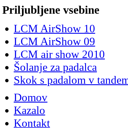
Priljubljene vsebine
LCM AirShow 10
LCM AirShow 09
LCM air show 2010
Šolanje za padalca
Skok s padalom v tande
Domov
Kazalo
Kontakt