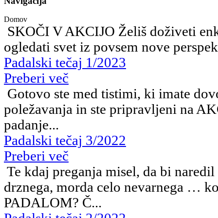
Navigacija
Domov
SKOČI V AKCIJO Želiš doživeti enkr
ogledati svet iz povsem nove perspekt
Padalski tečaj 1/2023
Preberi več
Gotovo ste med tistimi, ki imate dov
poležavanja in ste pripravljeni na A
padanje...
Padalski tečaj 3/2022
Preberi več
Te kdaj preganja misel, da bi naredi
drznega, morda celo nevarnega … k
PADALOM? Č...