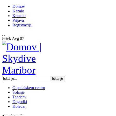
Domov
Kazalo
Kontakt
Prijava
Registracija
Petek
Avg
07
O padalskem centru
Šolanje
Tandem
Dogodki
Koledar