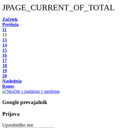
JPAGE_CURRENT_OF_TOTAL
Začetek
Prejšnja
11
12
13
14
15
16
17
18
19
20
Naslednja
Konec
Google prevajalnik
Prijava
Uporabniško ime