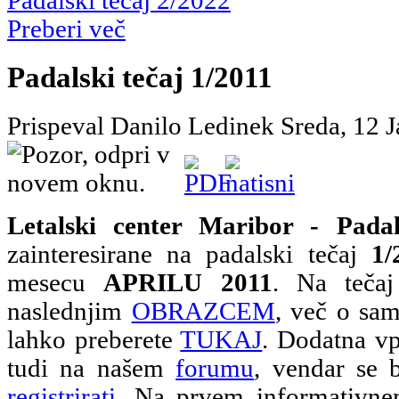
Padalski tečaj 2/2022
Preberi več
Padalski tečaj 1/2011
Prispeval Danilo Ledinek
Sreda, 12 
Letalski center Maribor - Padal
zainteresirane na padalski tečaj
1/
mesecu
APRILU 2011
. Na tečaj
naslednjim
OBRAZCEM
, več o sam
lahko preberete
TUKAJ
. Dodatna vp
tudi na našem
forumu
, vendar se 
registrirati
. Na prvem informativn