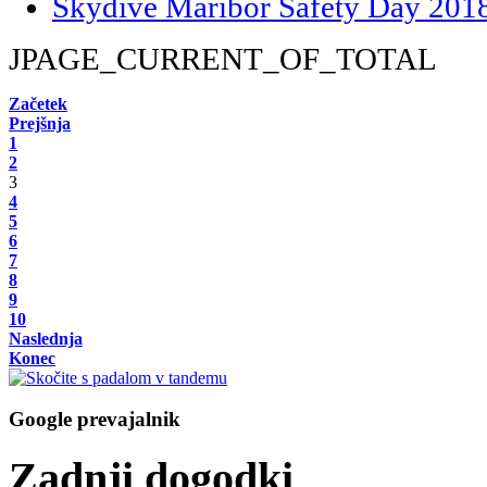
Skydive Maribor Safety Day 201
JPAGE_CURRENT_OF_TOTAL
Začetek
Prejšnja
1
2
3
4
5
6
7
8
9
10
Naslednja
Konec
Google prevajalnik
Zadnji dogodki