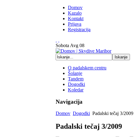
Domov
Kazalo
Kontakt
Prijava
Registracija
Sobota
Avg
08
O padalskem centru
Šolanje
Tandem
Dogodki
Koledar
Navigacija
Domov
Dogodki
Padalski tečaj 3/2009
Padalski tečaj 3/2009