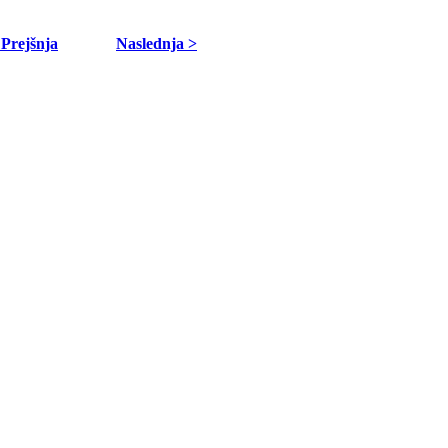
 Prejšnja
Naslednja >