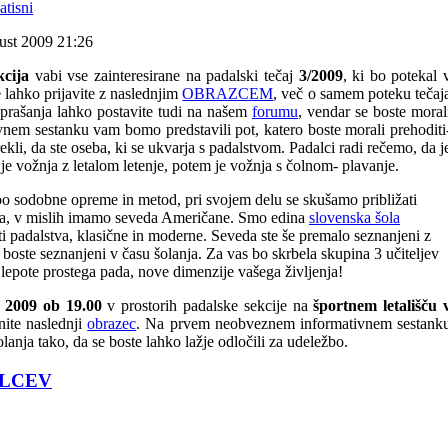
ust 2009 21:26
kcija
vabi vse zainteresirane na padalski tečaj
3/2009
, ki bo potekal 
e lahko prijavite z naslednjim
OBRAZCEM
, več o samem poteku tečaj
prašanja lahko postavite tudi na našem
forumu
, vendar se boste moral
nem sestanku vam bomo predstavili pot, katero boste morali prehoditi
rekli, da ste oseba, ki se ukvarja s padalstvom. Padalci radi rečemo, da j
e je vožnja z letalom letenje, potem je vožnja s čolnom- plavanje.
o sodobne opreme in metod, pri svojem delu se skušamo približati
tva, v mislih imamo seveda Američane. Smo edina
slovenska šola
ti padalstva, klasične in moderne. Seveda ste še premalo seznanjeni z
boste seznanjeni v času šolanja. Za vas bo skrbela skupina 3 učiteljev
n lepote prostega pada, nove dimenzije vašega življenja!
 2009 ob 19.00
v prostorih padalske sekcije na
športnem letališču 
lnite naslednji
obrazec
. Na prvem neobveznem informativnem sestank
nja tako, da se boste lahko lažje odločili za udeležbo.
ALCEV