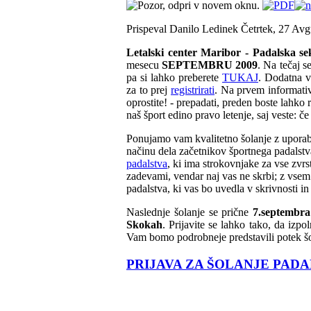
Prispeval Danilo Ledinek
Četrtek, 27 Avg
Letalski center Maribor - Padalska se
mesecu
SEPTEMBRU 2009
. Na tečaj s
pa si lahko preberete
TUKAJ
. Dodatna v
za to prej
registrirati
. Na prvem informativ
oprostite! - prepadati, preden boste lahko 
naš šport edino pravo letenje, saj veste: č
Ponujamo vam kvalitetno šolanje z uporab
načinu dela začetnikov športnega padals
padalstva
, ki ima strokovnjake za vse zvrs
zadevami, vendar naj vas ne skrbi; z vsem 
padalstva, ki vas bo uvedla v skrivnosti i
Naslednje šolanje se prične
7.septembra
Skokah
. Prijavite se lahko tako, da izpo
Vam bomo podrobneje predstavili potek šola
PRIJAVA ZA ŠOLANJE PAD