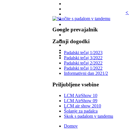
<
Google prevajalnik
Zadnji dogodki
Padalski tečaj 1/2023
Padalski tečaj 3/2022
Padalski tečaj 2/2022
Padalski tečaj 1/2022
Informativni dan 2021/2
Priljubljene vsebine
LCM AirShow 10
LCM AirShow 09
LCM air show 2010
Šolanje za padalca
Skok s padalom v tandemu
Domov