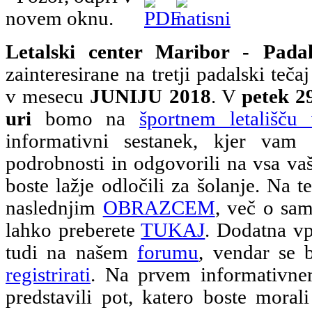
Letalski center Maribor - Padal
zainteresirane na tretji padalski teča
v mesecu
JUNIJU 2018
. V
petek 2
uri
bomo na
športnem letališču
informativni sestanek, kjer vam
podrobnosti in odgovorili na vsa vaš
boste lažje odločili za šolanje. Na te
naslednjim
OBRAZCEM
, več o sam
lahko preberete
TUKAJ
. Dodatna vp
tudi na našem
forumu
, vendar se 
registrirati
. Na prvem informativn
predstavili pot, katero boste morali