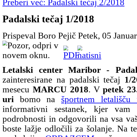
Preberi več: Padalski tečaj 2/2018
Padalski tečaj 1/2018
Prispeval Boro Pejič
Petek, 05 Janua
Letalski center Maribor - Padal
zainteresirane na padalski tečaj
1/
mesecu
MARCU 2018
. V
petek 23
uri
bomo na
športnem letališču
informativni sestanek, kjer vam
podrobnosti in odgovorili na vsa vaš
boste lažje odločili za šolanje. Na te