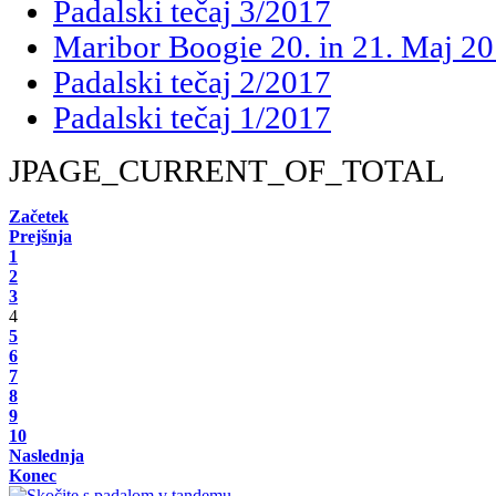
Padalski tečaj 3/2017
Maribor Boogie 20. in 21. Maj 2
Padalski tečaj 2/2017
Padalski tečaj 1/2017
JPAGE_CURRENT_OF_TOTAL
Začetek
Prejšnja
1
2
3
4
5
6
7
8
9
10
Naslednja
Konec