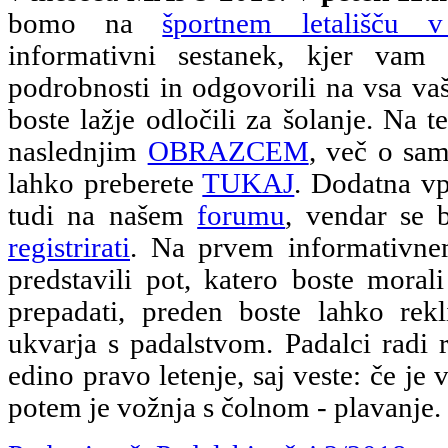
bomo na
športnem letališču 
informativni sestanek, kjer vam
podrobnosti in odgovorili na vsa vaš
boste lažje odločili za šolanje. Na te
naslednjim
OBRAZCEM
, več o sam
lahko preberete
TUKAJ
. Dodatna vp
tudi na našem
forumu
, vendar se 
registrirati
. Na prvem informativn
predstavili pot, katero boste morali
prepadati, preden boste lahko rekl
ukvarja s padalstvom. Padalci radi 
edino pravo letenje, saj veste: če je 
potem je vožnja s čolnom - plavanje.