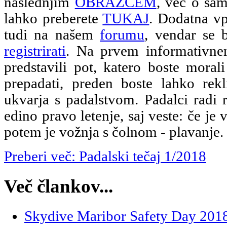
naslednjim
OBRAZCEM
, več o sam
lahko preberete
TUKAJ
. Dodatna vp
tudi na našem
forumu
, vendar se 
registrirati
. Na prvem informativn
predstavili pot, katero boste morali
prepadati, preden boste lahko rekl
ukvarja s padalstvom. Padalci radi 
edino pravo letenje, saj veste: če je 
potem je vožnja s čolnom - plavanje.
Preberi več: Padalski tečaj 1/2018
Več člankov...
Skydive Maribor Safety Day 201