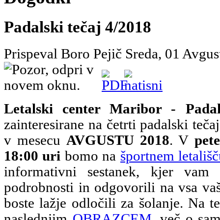
Padalski tečaj 4/2018
Prispeval Boro Pejič
Sreda, 01 Avgus
Letalski center Maribor - Padal
zainteresirane na četrti padalski teča
v mesecu
AVGUSTU 2018
. V
pet
18:00 uri
bomo na
športnem letališ
informativni sestanek, kjer vam
podrobnosti in odgovorili na vsa vaš
boste lažje odločili za šolanje. Na te
naslednjim
OBRAZCEM
, več o sam